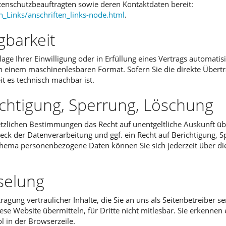
Datenschutzbeauftragten sowie deren Kontaktdaten bereit:
n_Links/anschriften_links-node.html
.
gbarkeit
age Ihrer Einwilligung oder in Erfüllung eines Vertrags automatisi
t in einem maschinenlesbaren Format. Sofern Sie die direkte Über
it es technisch machbar ist.
ichtigung, Sperrung, Löschung
etzlichen Bestimmungen das Recht auf unentgeltliche Auskunft ü
k der Datenverarbeitung und ggf. ein Recht auf Berichtigung, S
Thema personenbezogene Daten können Sie sich jederzeit über d
selung
gung vertraulicher Inhalte, die Sie an uns als Seitenbetreiber s
ese Website übermitteln, für Dritte nicht mitlesbar. Sie erkennen 
 in der Browserzeile.