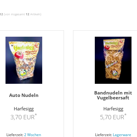
12
(von insgesamt
12
Artikeln)
Bandnudeln mit
Auto Nudeln
Vugelbeersaft
Harfesigg
Harfesigg
*
*
3,70 EUR
5,70 EUR
Lieferzeit:
2 Wochen
Lieferzeit:
Lagerware