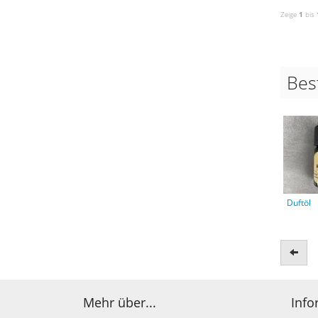
Zeige
1
bis
Bes
Duftöl
Zurü
Mehr über...
Info