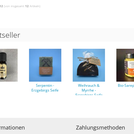
12
(von insgesamt
12
Artikeln)
tseller
Serpentin -
Weihrauch &
Bio-Sarep
Erzgebirgs Seife
Myrrhe -
Erzgebirgs Seife
ck
rmationen
Zahlungsmethoden