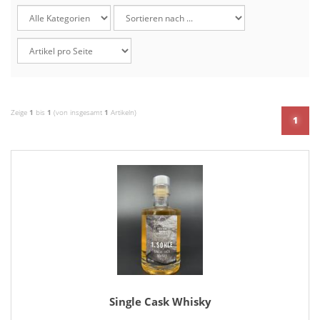
Zeige
1
bis
1
(von insgesamt
1
Artikeln)
1
Single Cask Whisky