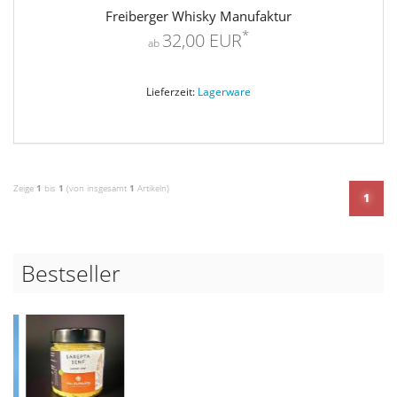
Freiberger Whisky Manufaktur
*
32,00 EUR
ab
Lieferzeit:
Lagerware
Zeige
1
bis
1
(von insgesamt
1
Artikeln)
1
Bestseller