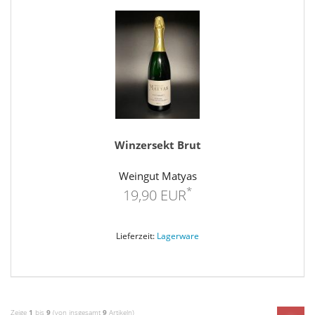
Winzersekt Brut
Weingut Matyas
*
19,90 EUR
Lieferzeit:
Lagerware
Zeige
1
bis
9
(von insgesamt
9
Artikeln)