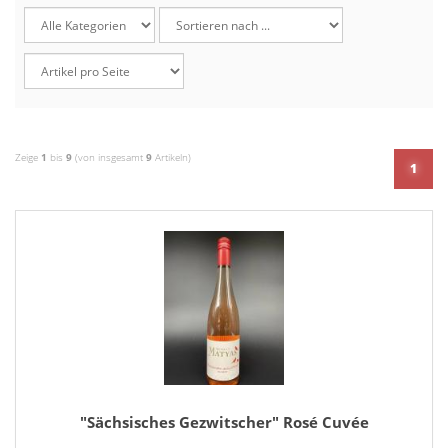
Zeige
1
bis
9
(von insgesamt
9
Artikeln)
1
"Sächsisches Gezwitscher" Rosé Cuvée